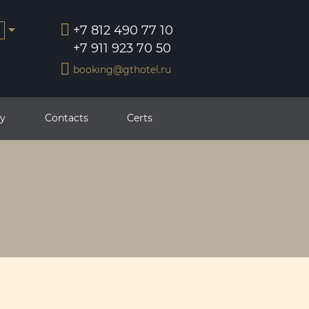
+7 812 490 77 10
+7 911 923 70 50
booking@gthotel.ru
ry
Contacts
Certs