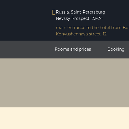
Russia, Saint-Petersburg,
Nevsky Prospeсt, 22-24
main entrance to the hotel from Bo
Konyushennaya street, 12
Rooms and prices
Booking
Main