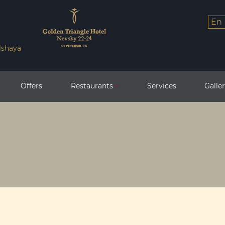
en
lshaya
Offers
Restaurants
Services
Galle