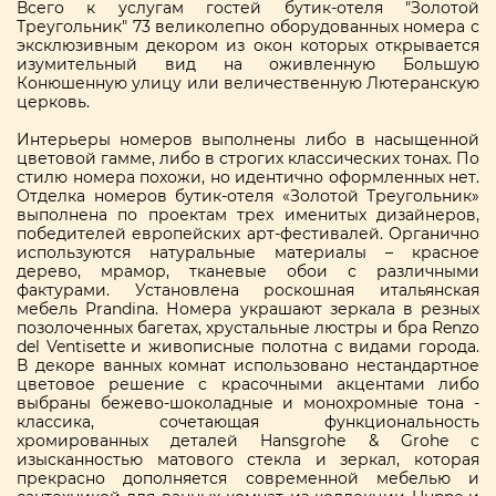
Всего к услугам гостей бутик-отеля "Золотой
Треугольник" 73 великолепно оборудованных номера с
эксклюзивным декором из окон которых открывается
изумительный вид на оживленную Большую
Конюшенную улицу или величественную Лютеранскую
церковь.
Интерьеры номеров выполнены либо в насыщенной
цветовой гамме, либо в строгих классических тонах. По
стилю номера похожи, но идентично оформленных нет.
Отделка номеров бутик-отеля «Золотой Треугольник»
выполнена по проектам трех именитых дизайнеров,
победителей европейских арт-фестивалей. Органично
используются натуральные материалы – красное
дерево, мрамор, тканевые обои с различными
фактурами. Установлена роскошная итальянская
мебель Prandina. Номера украшают зеркала в резных
позолоченных багетах, хрустальные люстры и бра Renzo
del Ventisette и живописные полотна с видами города.
В декоре ванных комнат использовано нестандартное
цветовое решение с красочными акцентами либо
выбраны бежево-шоколадные и монохромные тона -
классика, сочетающая функциональность
хромированных деталей Hansgrohe & Grohe с
изысканностью матового стекла и зеркал, которая
прекрасно дополняется современной мебелью и