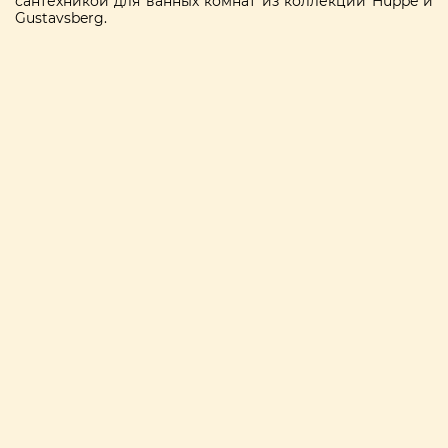
сантехникой для ванных комнат из коллекции Huppe и
Gustavsberg.