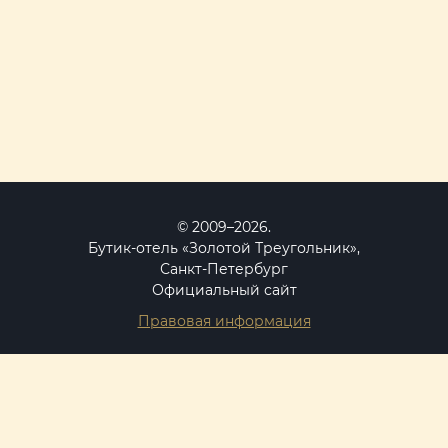
© 2009–2026.
Бутик-отель «Золотой Треугольник»,
Санкт-Петербург
Официальный сайт
Правовая информация
Россия, Санкт-Петербург,
Невский проспект, 22-24
вход с ул. Большая Конюшенная, 12