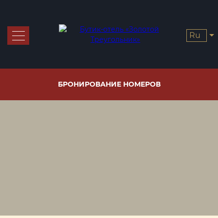
ru
Номера и цены
Бронирование
БРОНИРОВАНИЕ НОМЕРОВ
Спецпредложения
Галерея
Услуги
Ресторан
Завтрак
Контакты
Чайная
станция