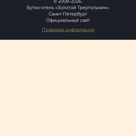
© 2009–2026.
Бутик-отель «Золотой Треугольник»,
Санкт-Петербург
Официальный сайт
Правовая информация
Россия, Санкт-Петербург,
Невский проспект, 22-24
вход с ул. Большая Конюшенная, 12
НА КАРТЕ
+7 812 490 77 10
+7 931 332 77 22
booking@gthotel.ru